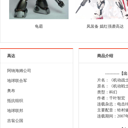
龟霸
凤装备 嫣红强袭高达
高达
商品介绍
阿纳海姆公司
----------【
片名：《机动战士高
地球联合军
原名：《机动戦
奥布
类型
作者：千叶智宏
抵抗组织
连载杂志：电击Ho
主要配音：铃村
地球联邦
连载期间：2
吉翁公国