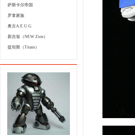
萨斯卡尔帝国
罗拿家族
奥古A.E.U.G.
新吉翁（NEW Zion）
提坦斯（Titans）