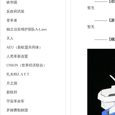
----------【
铁华团
暂无
反政府武装
变革者
----------
【原
暂无
独立治安维护部队A-Laws
天人
----------
【模
AEU（新欧盟共同体）
人类革新连盟
UNION（世界经济联合）
扎夫特Z.A.F.T
月之国
新联邦
宇宙革命军
罗姆费勒财团