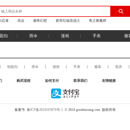
影忍者
高达
最终幻想
新世纪福音战士
青之驱魔师
匙扣
雨伞
漫画
手表
服
钥匙扣
雨伞
漫画
手表
服装
面具
们
购买流程
如何支付
联系我们
友情链接
备案号:
豫ICP备2024103876号-1
© 2024 goodmoxing.com 版权所有