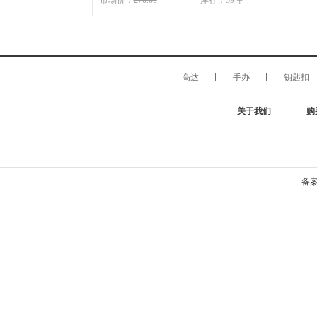
市场价：
270.00
库存：59件
高达
手办
钥匙扣
关于我们
购
备案