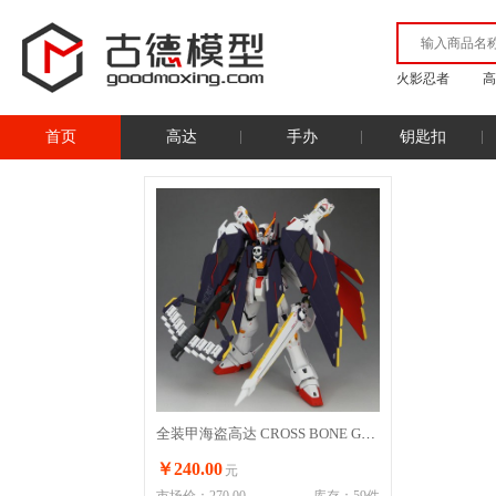
火影忍者
高
首页
高达
手办
钥匙扣
全装甲海盗高达 CROSS BONE Gundam FULL CLOTH
￥240.00
元