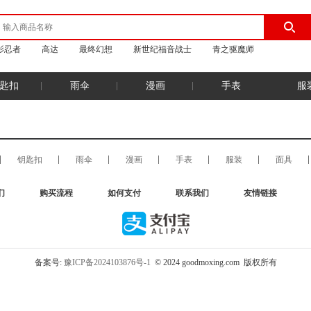
影忍者
高达
最终幻想
新世纪福音战士
青之驱魔师
匙扣
雨伞
漫画
手表
服
钥匙扣
雨伞
漫画
手表
服装
面具
们
购买流程
如何支付
联系我们
友情链接
备案号:
豫ICP备2024103876号-1
© 2024 goodmoxing.com 版权所有