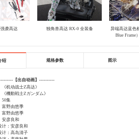
红强袭高达
独角兽高达 RX-0 全装备
异端高达蓝色机（G
Blue Fra
规格参数
图示
介绍
---------【出自动画】----------
：《机动战士Z高达》
：《機動戦士Zガンダム》
50集
原作：富野由悠季
：富野由悠季
：安彦良和
设计：安彦良和
设计：高岛清子