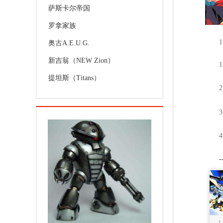
萨斯卡尔帝国
罗拿家族
1
奥古A.E.U.G.
新吉翁（NEW Zion）
1
提坦斯（Titans）
2
3
4
-