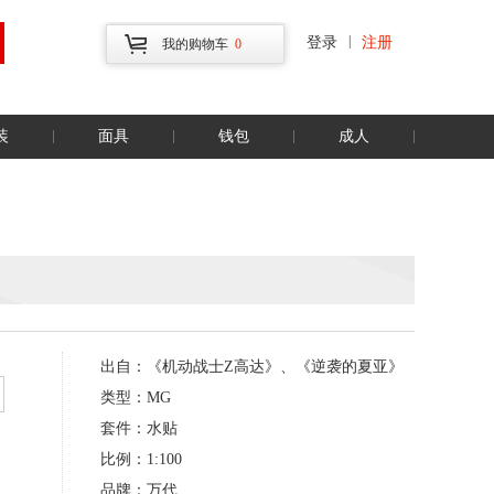
|
登录
注册
我的购物车
0
装
面具
钱包
成人
出自：《机动战士Z高达》、《逆袭的夏亚》
类型：MG
套件：水贴
比例：1:100
品牌：万代