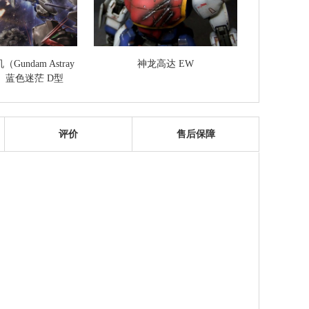
undam Astray
神龙高达 EW
me） 蓝色迷茫 D型
评价
售后保障