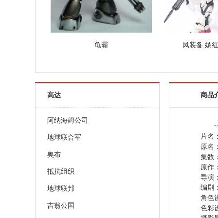
龟霸
凤装备 嫣
高达
商品
阿纳海姆公司
-
片名
地球联合军
原名
奥布
集数：
抵抗组织
导演
编剧
地球联邦
角色
吉翁公国
色彩