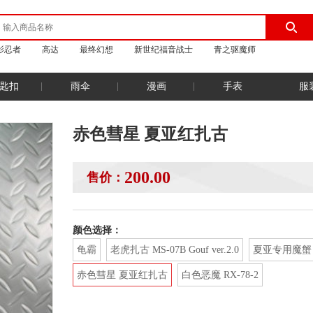
影忍者
高达
最终幻想
新世纪福音战士
青之驱魔师
匙扣
雨伞
漫画
手表
服
赤色彗星 夏亚红扎古
200.00
售价：
颜色选择：
龟霸
老虎扎古 MS-07B Gouf ver.2.0
夏亚专用魔蟹
赤色彗星 夏亚红扎古
白色恶魔 RX-78-2