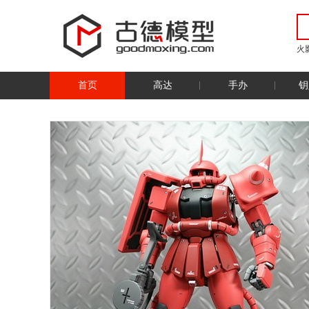
火
首页
高达
手办
钥