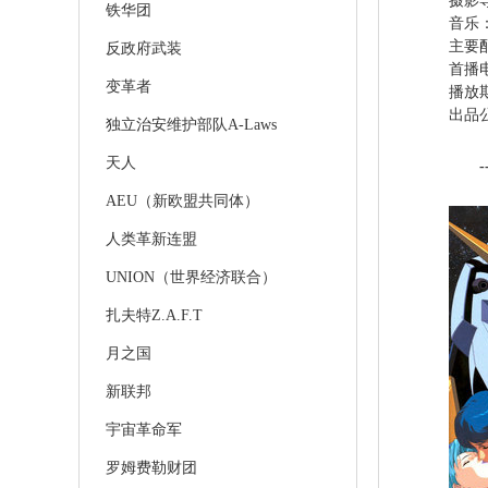
摄影
铁华团
音乐
主要
反政府武装
首
变革者
播放期
出品公
独立治安维护部队A-Laws
天人
-
AEU（新欧盟共同体）
人类革新连盟
UNION（世界经济联合）
扎夫特Z.A.F.T
月之国
新联邦
宇宙革命军
罗姆费勒财团