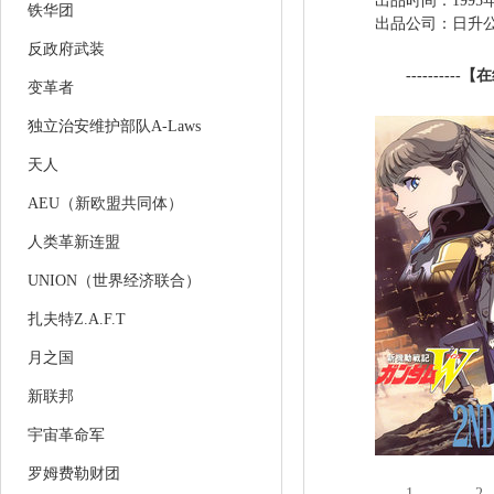
出品时间：1995年4
铁华团
出品公司：日升
反政府武装
----------【
变革者
独立治安维护部队A-Laws
天人
AEU（新欧盟共同体）
人类革新连盟
UNION（世界经济联合）
扎夫特Z.A.F.T
月之国
新联邦
宇宙革命军
罗姆费勒财团
1
2