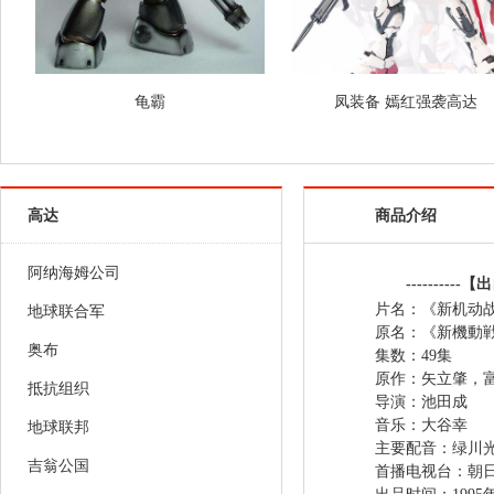
龟霸
凤装备 嫣红强袭高达
高达
商品介绍
阿纳海姆公司
----------【
片名：《新机动
地球联合军
原名：《新機動
奥布
集数：49集
原作：
抵抗组织
导演：池田成
音乐：大谷幸
地球联邦
主要配音：绿川
吉翁公国
首播电