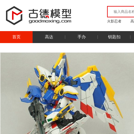
火影忍者
高
首页
高达
手办
钥匙扣