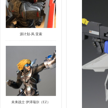
源计划-风 亚索
未来战士 伊泽瑞尔（EZ）