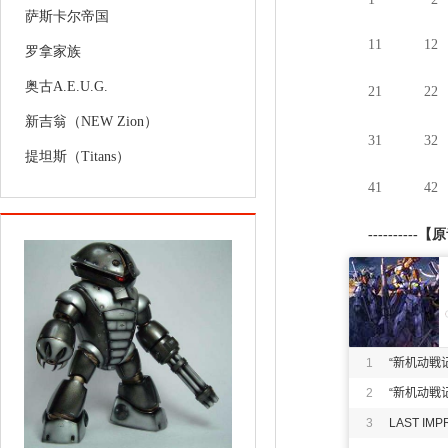
萨斯卡尔帝国
11
12
罗拿家族
奥古A.E.U.G.
21
22
新吉翁（NEW Zion）
31
32
提坦斯（Titans）
41
42
----------
【原