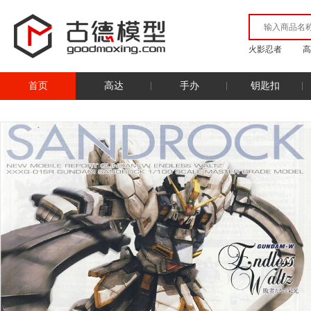
火影忍者
高
首页
高达
手办
钥匙扣