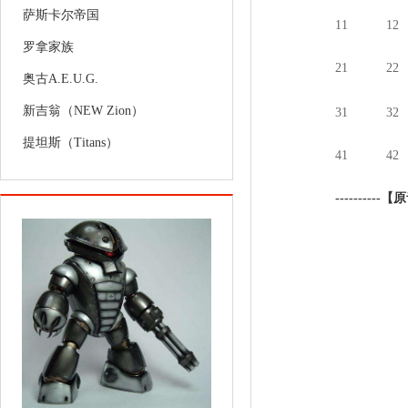
萨斯卡尔帝国
11
12
罗拿家族
21
22
奥古A.E.U.G.
新吉翁（NEW Zion）
31
32
提坦斯（Titans）
41
42
----------
【原