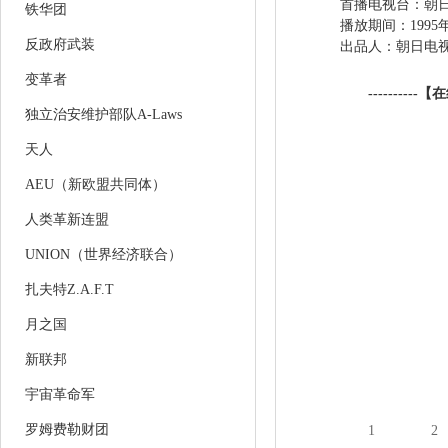
首播电
铁华团
播放期间：1995年4
反政府武装
出品人：朝日电
变革者
----------【
独立治安维护部队A-Laws
天人
AEU（新欧盟共同体）
人类革新连盟
UNION（世界经济联合）
扎夫特Z.A.F.T
月之国
新联邦
宇宙革命军
罗姆费勒财团
1
2