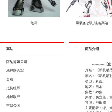
龟霸
凤装备 嫣红强袭高达
高达
商品介绍
阿纳海姆公司
----------【
片名：《新机动
地球联合军
原名：《新机动
奥布
类型：机战
地区
抵抗组织
集数：49集
地球联邦
原作：
导演：池田成
吉翁公国
主要配音：绿川