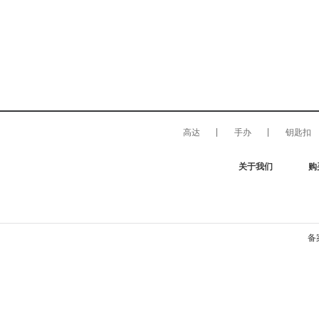
高达
手办
钥匙扣
关于我们
购
备