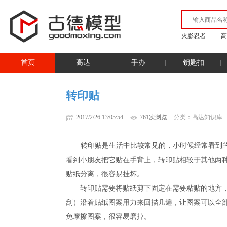
火影忍者
高
首页
高达
手办
钥匙扣
转印贴
2017/2/26 13:05:54
761次浏览
分类：高达知识库
转印贴是生活中比较常见的，小时候经常看到
看到小朋友把它贴在手背上，转印贴相较于其他两
贴纸分离，很容易挂坏。
转印贴需要将贴纸剪下固定在需要粘贴的地方，
刮）沿着贴纸图案用力来回描几遍，让图案可以全
免摩擦图案，很容易磨掉。