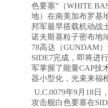
色要塞”（
WHITE BA
地）在南美加布罗基
邦军最早搭载机动战
诺夫斯基粒子密布地
78
高达（
GUNDAM
）
SIDE7
完成，即将进
军掌握了能量
CAP
技
器小型化，光束来福
U.C.0079年
9
月
18
日
攻击舰白色要塞在
SID