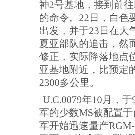
神
2
号基地，接到前往
的命令。
22
日，白色
出发，并于
23
日在大
夏亚部队的追击，然
修正，实际降落地点
亚基地附近，比预定
2300
多公里。
U.C.0079年
10
月，于
军的少数
MS
被配置于
军开始迅速量产
RGM-