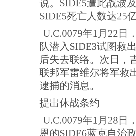
说。
SIDE5
遭此战波
SIDE5
死亡人数达
25
U.C.0079年
1
月
22
日
队潜入
SIDE3
试图救
后失去联络。次日，
联邦军雷维尔将军救
逮捕的消息。
提出休战条约
U.C.0079年
1
月
28
日
恩的
SIDE6
蓝克自治