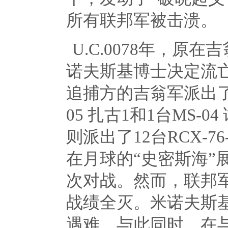
所有联邦军被击溃。
U.C.0078年，原在
诺夫斯基博士决定流
追捕方的吉翁军派出
05
扎古
1
和
1
台
MS-04
则派出了
12
台
RCX-76
在月球的“史密斯海”
次对战。然而，联邦
战绩全灭。米诺夫斯
遇难。与此同时，在