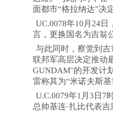
面都市“格拉纳达”决
UC.0078年
10
月
24
日
言，更换国名为吉翁
与此同时，察觉到吉
联邦军高层决定推动
GUNDAM"
的开发计
雷称其为“米诺夫斯基
U.C.0079年
1
月
3
日
7
总帅基连·扎比代表吉