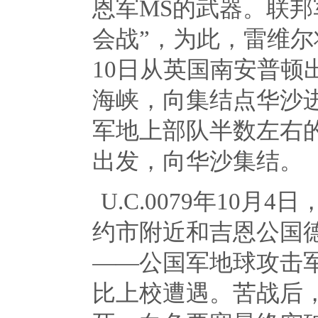
恩军
MS
的武器。联邦
会战”，为此，雷维
10
日从英国南安普顿
海峡，向集结点华沙
军地上部队半数左右
出发，向华沙集结。
U.C.0079年
10
月
4
日
约市附近和吉恩公国
——公国军地球攻击军
比上校遭遇。苦战后，