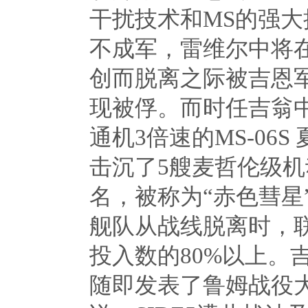
干扰技术和
MS
的强大
不成军，雷维尔中将
创而脱离之际被吉恩军
现被俘。而时任吉翁
通机
3
倍速的
MS-06S
击沉了
5
艘麦哲伦级机
名，被称为“赤色彗星
舰队从战线脱离时，
投入数的
80%
以上。吉
随即发表了鲁姆战役