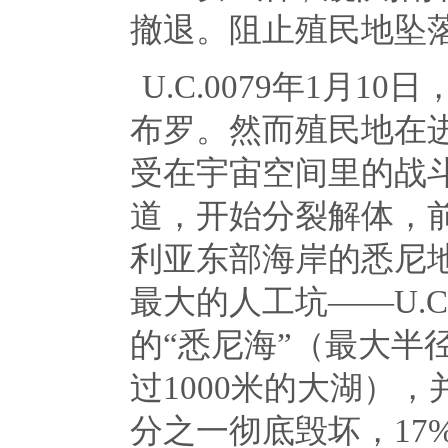
撤退。阻止殖民地坠
U.C.0079年
1
月
10
日
布罗。然而殖民地在
受在宇宙空间里的战
道，开始分裂解体，
利亚东部海岸的悉尼
最大的人工坑——
U.C
的“悉尼海”（最大半
过
1000
米的大湖），
分之一彻底毁坏，
17