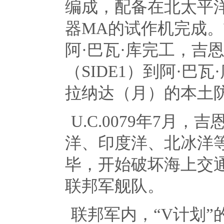
编成，配备在北太平
器
MA
的试作机完成。
阿·巴瓦·库完工，吉
（
SIDE1
）到阿·巴瓦
拉纳达（月）的本土
U.C.0079年
7
月，吉
洋、印度洋、北冰洋
毕，开始破坏海上交
联邦军舰队。
联邦军内，“
V
计划”