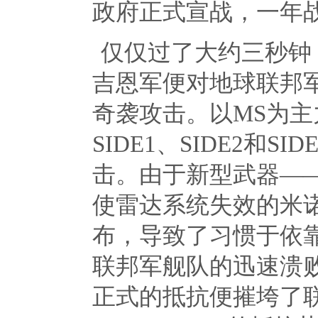
政府正式宣战，一年
仅仅过了大约三秒钟
吉恩军便对地球联邦
奇袭攻击。以
MS
为主
SIDE1
、
SIDE2
和
SIDE
击。由于新型武器—
使雷达系统失效的米
布，导致了习惯于依
联邦军舰队的迅速溃
正式的抵抗便摧垮了