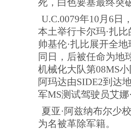
死，白色要塞最终突
U.C.0079年
10
月
6
日
本土举行卡尔玛·扎比
帅基伦·扎比展开全地
同日，后被任命为地
机械化大队第
08MS
小
阿玛达由
SIDE2
到达
军
MS
测试驾驶员艾娜
夏亚·阿兹纳布尔少
为名被革除军籍。