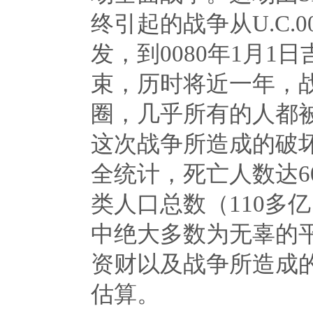
终引起的战争从
U.C.0
发，到
0080
年
1
月
1
日
束，历时将近一年，
圈，几乎所有的人都
这次战争所造成的破
全统计，死亡人数达
6
类人口总数（
110
多亿
中绝大多数为无辜的
资财以及战争所造成
估算。