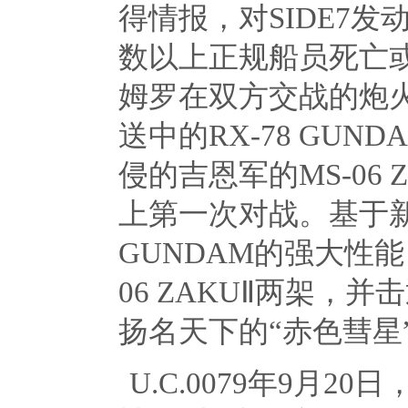
得情报，对
SIDE7
发
数以上正规船员死亡
姆罗在双方交战的炮
送中的
RX-78 GUND
侵的吉恩军的
MS-06 
上第一次对战。基于
GUNDAM
的强大性能
06 ZAKU
Ⅱ两架，并
扬名天下的“赤色彗星
U.C.0079年
9
月
20
日