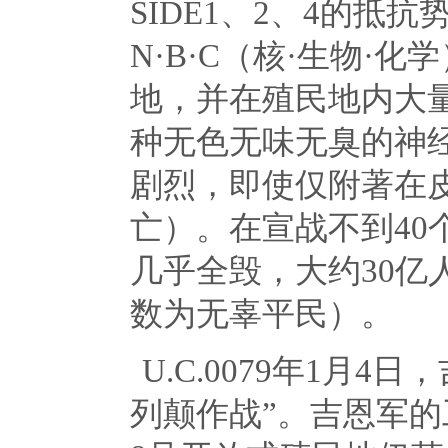
SIDE1
、
2
、
4
的抵抗
N
·
B
·
C
（核·生物·化
地，并在殖民地内大
种无色无味无臭的神
剧烈，即使仅附著在
亡）。在宣战不到
40
几乎全毁，大约
30
亿
数为无辜平民）。
U.C.0079年
1
月
4
日，
列颠作战”。吉恩军的