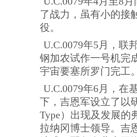
U.C.0079年
4
月至
8
月
了战力，虽有小的接
役。
U.C.0079年
5
月，联
钢加农试作一号机完
宇宙要塞所罗门完工
U.C.0079年
6
月，在
下，吉恩军设立了以
Type
）出现及发展的
拉纳冈博士领导。吉