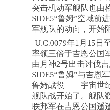
突击机动军舰队也由
SIDE5
“鲁姆”空域前
军舰队的动向，开始
U.C.0079年
1
月
15
日
率领三倍于吉恩公国
由月神
2
号出击讨伐吉
SIDE5
“鲁姆”与吉恩
鲁姆战役——宇宙世
舰队战开始了。舰队
联邦军在吉恩公国遥