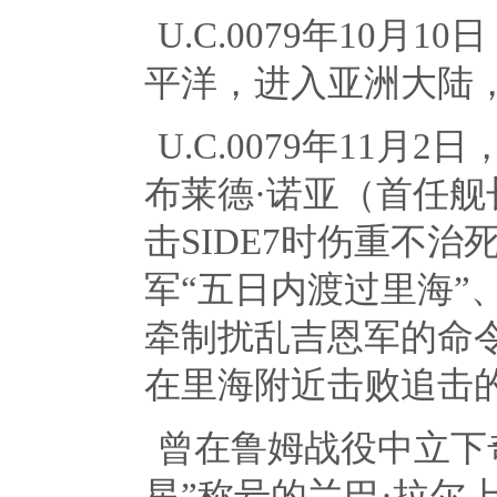
U.C.0079年
10
月
10
日
平洋，进入亚洲大陆
U.C.0079年
11
月
2
日
布莱德·诺亚（首任舰
击
SIDE7
时伤重不治
军“五日内渡过里海”
牵制扰乱吉恩军的命
在里海附近击败追击的
曾在鲁姆战役中立下
星”称号的兰巴·拉尔