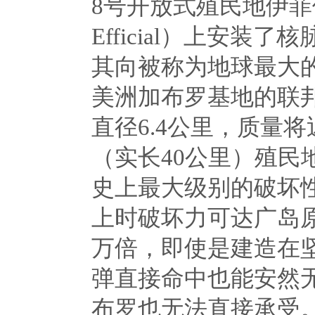
8
号开放式殖民地伊菲
Efficial
）上安装了核
其向被称为地球最大
美洲加布罗基地的联
直径
6.4
公里，质量将
（实长
40
公里）殖民
史上最大级别的破坏
上时破坏力可达广岛
万倍，即使是建造在
弹直接命中也能安然
布罗也无法直接承受