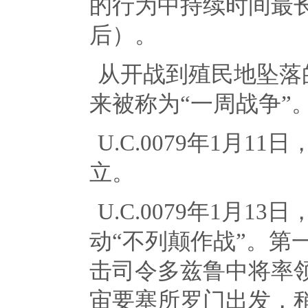
的行为中持续时间最
后）。
从开战到殖民地坠落
来被称为“一周战争”
U.C.0079年
1
月
11
日
立。
U.C.0079年
1
月
13
日
动“不列颠作战”。第
击司令多兹鲁中将率
宙要塞所罗门出发，