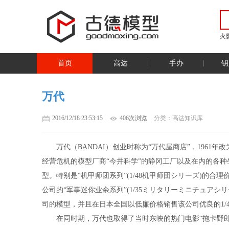
火
首页
高达
手办
钥
万代
2016/12/18 23:53:15
406次浏览
分类：高达知识库
万代（BANDAI）创业时称为“万代屋商店”，1961年
经营危机的模型厂商“今井科学”的静冈工厂以及在内的各
型。特别是“机甲师团系列”(1/48机甲师団シリーズ)的合
公司的“军事迷你业余系列”(1/35ミリタリーミニチュアシリ
司的模型，并且在日本全国以低廉价格销售该公司优良的1/
在同时期，万代也取得了当时东映的热门电影“拖卡野郎(ト