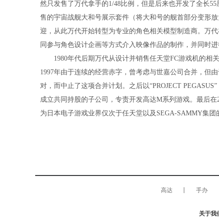
然只发售了万代拿手的1/48比例，但是后来也开发了全长55
售的宇宙战舰大和号展示套件（将大和号的舰首部分变形放大
迎，从此万代开始转型为专业的角色相关模型制造商。万代在
同参与角色设计企画等方式介入映像作品的制作，并同时进
1980年代后期万代从设计并销售任天堂FC游戏机的相
1997年由于连续的经营赤字，曾考虑与世嘉公司合并，但
对，而中止了这项合并计划。之后以“PROJECT PEGA
成立共同持股的子公司，专责开发高达M系列游戏。最后在2
为日本电子游戏业界仅次于任天堂以及SEGA-SAMMY集
高达
手办
关于我