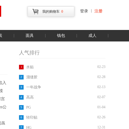
|
登录
注册
我的购物车
0
装
面具
钱包
成人
人气排行
1
水贴
02-23
溜缝胶
02-28
2
陷入
一年战争
02-13
3
模
高高
02-07
4
田宫
m公
PG
01-04
5
转印贴
02-26
6
初虽
HG
12-31
7