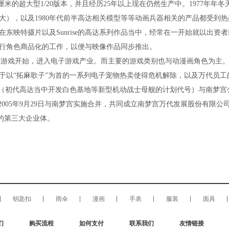
厘米的超大型1/20版本，并且经历25年以上现在仍然生产中。1977年年冬
），以及1980年代前半高达相关模型等等动画兵器相关的产品都受到热
东映特摄片以及Sunrise的高达系列作品当中，经常在一开始就以出资者
行角色商品化的工作，以便与映像作品同步推出。
关游戏开始，进入电子游戏产业。而主要的游戏类别也与动漫画角色为主
由于以“拓麻歌子”为首的一系列电子宠物热卖使得危机解除，以及万代员工
SUS”（初代高达当中开发白色基地等新型机动战士母舰的计划代号）与南梦宫
005年9月29日与南梦宫实施合并，共同成立南梦宫万代发展股份有限公
团的第三大企业体。
钥匙扣
雨伞
漫画
手表
服装
面具
们
购买流程
如何支付
联系我们
友情链接