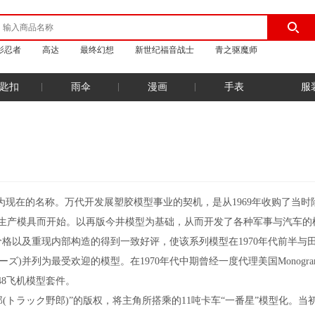
影忍者
高达
最终幻想
新世纪福音战士
青之驱魔师
匙扣
雨伞
漫画
手表
服
改为现在的名称。万代开发展塑胶模型事业的契机，是从1969年收购了当时
种生产模具而开始。以再版今井模型为基础，从而开发了各种军事与汽车的
理价格以及重现内部构造的得到一致好评，使该系列模型在1970年代前半与
ーズ)并列为最受欢迎的模型。在1970年代中期曾经一度代理美国Monogra
48飞机模型套件。
ラック野郎)”的版权，将主角所搭乘的11吨卡车“一番星”模型化。当