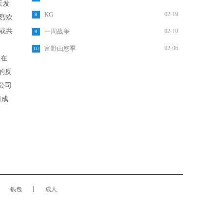
天发
KG
02-19
8
烈欢
或共
一周战争
02-10
9
富野由悠季
02-06
10
。在
的反
公司
司成
钱包
成人